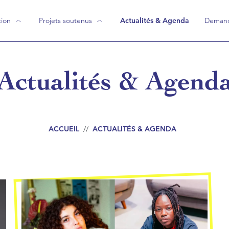
tion
Projets soutenus
Actualités & Agenda
Demand
ion
"Nous les avons soutenus"
Actualités & Agend
Projets en cours
Projets flashback
ACCUEIL
//
ACTUALITÉS & AGENDA