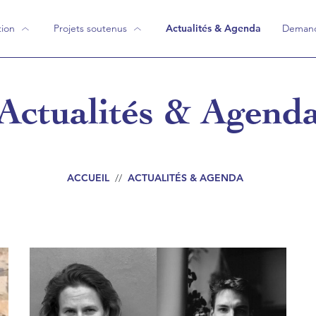
tion
Projets soutenus
Actualités & Agenda
Demand
ion
"Nous les avons soutenus"
Actualités & Agend
Projets en cours
Projets flashback
ACCUEIL
//
ACTUALITÉS & AGENDA