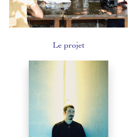
Le projet
Cyril Teste
Collectif MxM
se
Fondé en 2000, le
constitue en noyau modulable d’artistes
et de techniciens, réunis par un même
désir de rechercher, créer et transmettre
ensemble, de questionner l’individu
simultanément en tant que spectateur du
réel, de la représentation et de la fiction.
Une écriture collective que Cyril Teste
projette et coordonne en grammaire
commune. Le Collectif a signé à ce jour